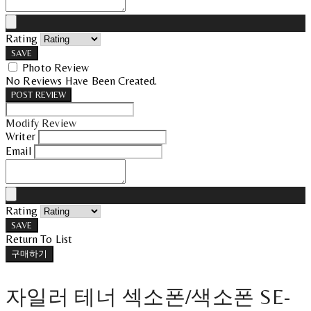
Rating
SAVE
Photo Review
No Reviews Have Been Created.
POST REVIEW
Modify Review
Writer
Email
Rating
SAVE
Return To List
구매하기
자일러 테너 섹소폰/색소폰 SE-