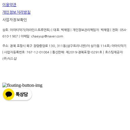
이용약관
개인정보처리방침
사업자정보확인
상호: 아마티악기(마라인스트루먼트) | 대표: 박채엽 | 개인정보관리책임자: 박채엽 | 전화: 054-
610-1987 | 이메일: chaeyup@naver.com
주소: 경북 포항시 북구 장량중앙로 130, 311동(삼구트리니엔3차 상가동 114호) 아마티악기
| 사업자등록번호:
767-12-01084
| 통신판매:
제2019-경북포항-0291호
| 호스팅제공자:
(주)식스샵