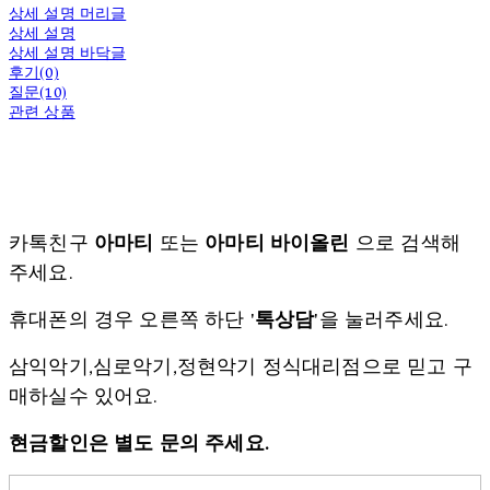
상세 설명 머리글
상세 설명
상세 설명 바닥글
후기(0)
질문(10)
관련 상품
카톡친구
아마티
또는
아마티 바이올린
으로 검색해
주세요.
휴대폰의 경우 오른쪽 하단 '
톡상담
'을 눌러주세요.
삼익악기,심로악기,정현악기 정식대리점으로 믿고 구
매하실수 있어요.
현금할인은 별도 문의 주세요.