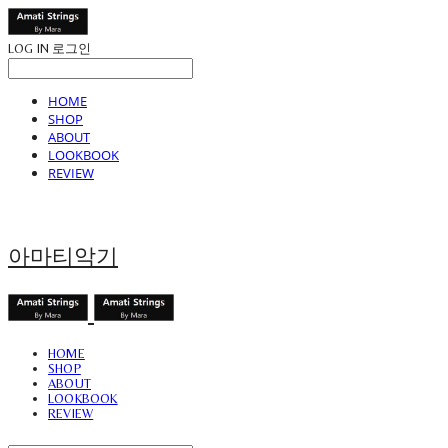
LOG IN
로그인
HOME
SHOP
ABOUT
LOOKBOOK
REVIEW
아마티악기
HOME
SHOP
ABOUT
LOOKBOOK
REVIEW