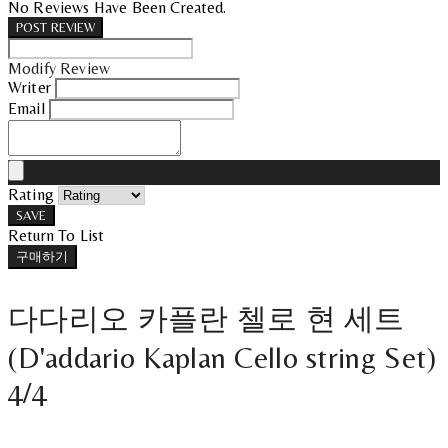
No Reviews Have Been Created.
POST REVIEW
Modify Review
Writer
Email
Rating
SAVE
Return To List
구매하기
다다리오 카플란 첼로 현 세트
(D'addario Kaplan Cello string Set)
4/4