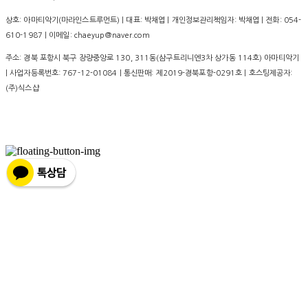
상호: 아마티악기(마라인스트루먼트) | 대표: 박채엽 | 개인정보관리책임자: 박채엽 | 전화: 054-
610-1987 | 이메일: chaeyup@naver.com
주소: 경북 포항시 북구 장량중앙로 130, 311동(삼구트리니엔3차 상가동 114호) 아마티악기
| 사업자등록번호:
767-12-01084
| 통신판매:
제2019-경북포항-0291호
| 호스팅제공자:
(주)식스샵