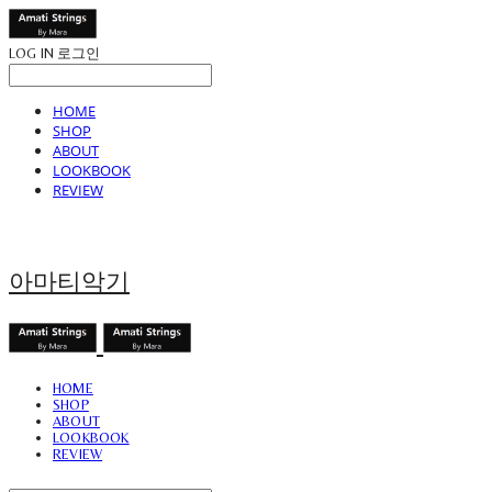
LOG IN
로그인
HOME
SHOP
ABOUT
LOOKBOOK
REVIEW
아마티악기
HOME
SHOP
ABOUT
LOOKBOOK
REVIEW