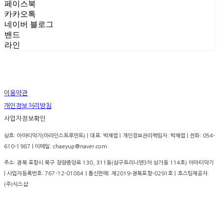
페이스북
카카오톡
네이버 블로그
밴드
라인
이용약관
개인정보처리방침
사업자정보확인
상호: 아마티악기(마라인스트루먼트) | 대표: 박채엽 | 개인정보관리책임자: 박채엽 | 전화: 054-
610-1987 | 이메일: chaeyup@naver.com
주소: 경북 포항시 북구 장량중앙로 130, 311동(삼구트리니엔3차 상가동 114호) 아마티악기
| 사업자등록번호:
767-12-01084
| 통신판매:
제2019-경북포항-0291호
| 호스팅제공자:
(주)식스샵