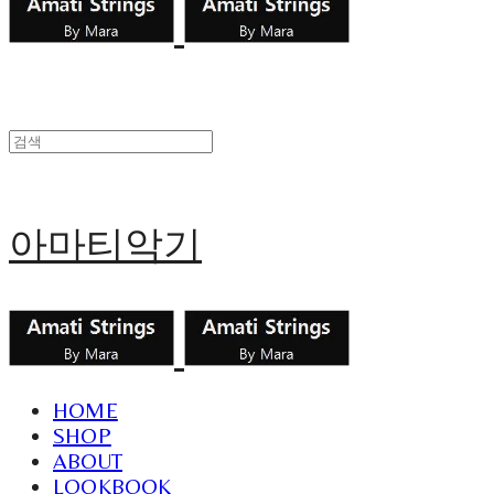
아마티악기
HOME
SHOP
ABOUT
LOOKBOOK